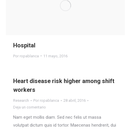
Hospital
Por
ropablanca
11 mayo, 2016
Heart disease risk higher among shift
workers
Research
Por
ropablanca
28 abril, 2016
Deja un comentario
Nam eget mollis diam. Sed nec felis ut massa
volutpat dictum quis id tortor. Maecenas hendrerit, dui